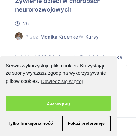
Żywienie dzieci w chorobach
neurorozwojowych
2h
Przez
Monika Kroenke
W
Kursy
349,00
zł
269,00
zł
Dodaj do koszyka
Serwis wykorzystuje pliki cookies. Korzystając
ze strony wyrażasz zgodę na wykorzystywanie
plików cookies.
Dowiedz się więcej
Zaakceptuj
Tylko funkcjonalność
Pokaż preferencje
Regulamin
|
Polityka prywatności
© Copyright 2020 - eletive sp. z o.o.