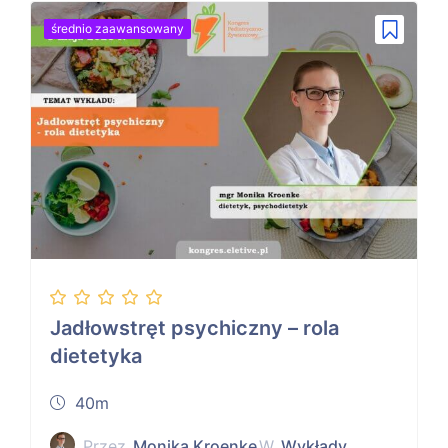
średnio zaawansowany
Jadłowstręt psychiczny – rola
dietetyka
40m
Przez
Monika Kroenke
W
Wykłady